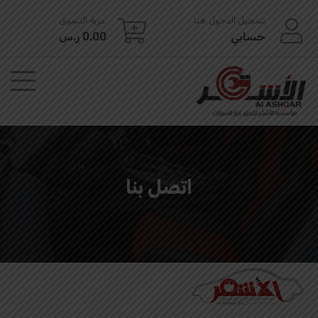
Ski
تسجيل الدخول هنا
عربة التسوق
t
حسابي
0.00
ر.س
conten
اتصل بنا