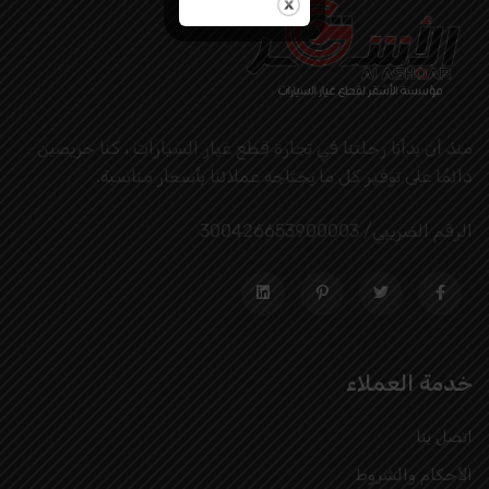
منذ أن بدأنا رحلتنا في تجارة قطع غيار السيارات ، كنا حريصين
دائمًا على توفير كل ما يحتاجه عملائنا بأسعار مناسبة.
الرقم الضريبي/ 300426653900003
خدمة العملاء
اتصل بنا
الأحكام والشروط