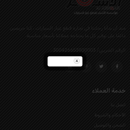
منذ أن بدأنا رحلتنا في تجارة قطع غيار السيارات ، كنا حريصين
دائمًا على توفير كل ما يحتاجه عملائنا بأسعار مناسبة.
الرقم الضريبي/ 300426653900003
خدمة العملاء
اتصل بنا
الأحكام والشروط
الشحن والتوصيل