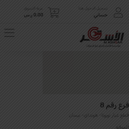
Ski
تسجيل الدخول هنا
عربة التسوق
t
حسابي
0.00
ر.س
conten
فرع رقم 8
قطع غيار تويوتا- هونداي- نيسان
الموقع