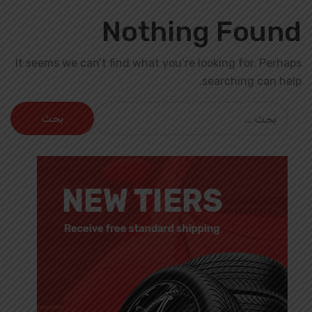
Nothing Found
It seems we can’t find what you’re looking for. Perhaps
searching can help.
البحث
عن: