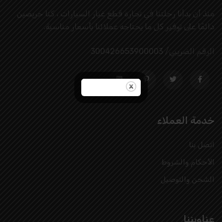
منذ أن بدأنا رحلتنا في تجارة قطع غيار السيارات ، كنا حريصين
دائمًا على توفير كل ما يحتاجه عملائنا بأسعار مناسبة.
الرقم الضريبي/ 300426653900003
خدمة العملاء
اتصل بنا
الأحكام والشروط
الشحن والتوصيل
عناويننا