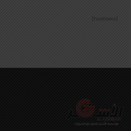
[fooditems]