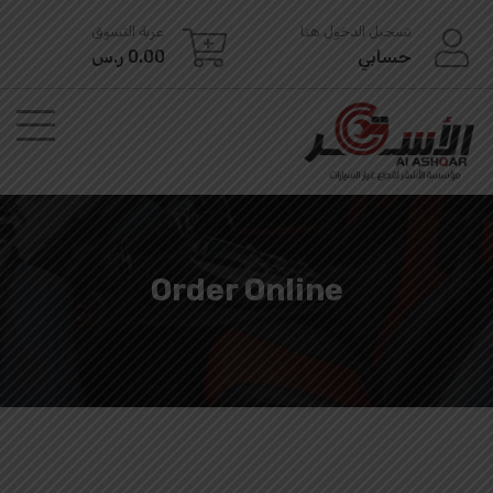
Ski
تسجيل الدخول هنا
عربة التسوق
t
حسابي
0.00
ر.س
conten
Order Online